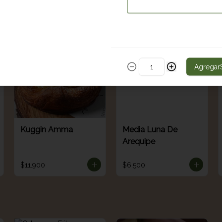
$9.700
$13.900
Agregar
Kuggin Amma
Media Luna De
Arequipe
$11.900
$6.500