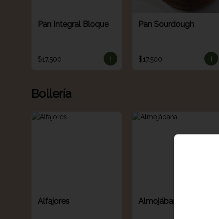
Pan Integral Bloque
Pan Sourdough
$17.500
$17.500
Bollería
Alfajores
Almojábana