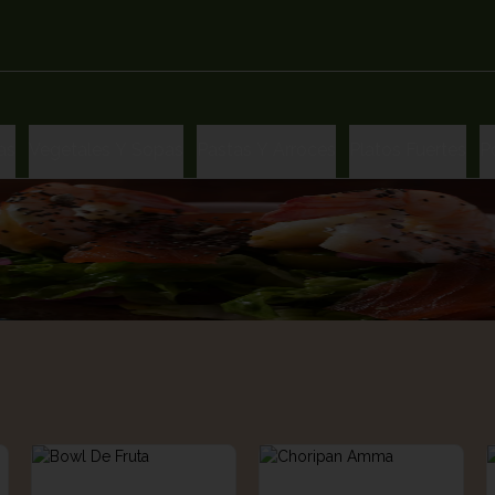
as
Vegetales Y Sopas
Pastas Y Arroces
Platos Fuertes
P