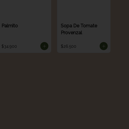
Palmito
Sopa De Tomate
Provenzal
$34.900
$26.500