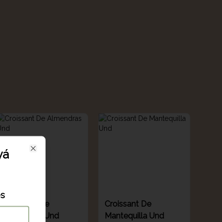
yá
Close
es
Croissant De
Croissant De
Almendras Und
Mantequilla Und