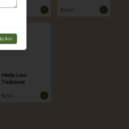
$12.200
$7.200
$9.800
Media Luna
Tradicional
$5.500