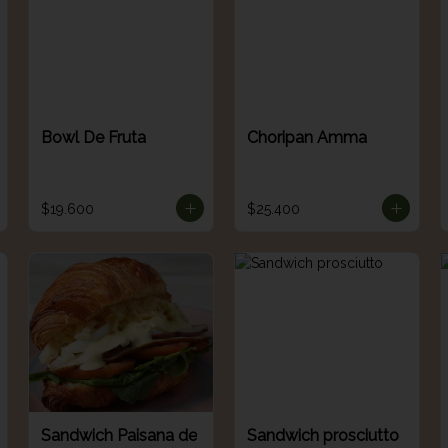
Bowl De Fruta
Choripan Amma
$19.600
$25.400
Sandwich Paisana de
Sandwich prosciutto