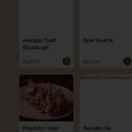
Avocado Toast
Bowl De Acaí
(Sourdough
$34.600
$20.300
Prosciutto Toast
Revuelto De