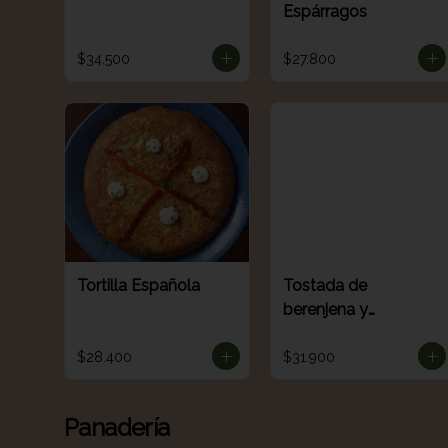
Espárragos
$34.500
$27.800
Tortilla Española
Tostada de
berenjena y
verduritas
(Sourdough)
$28.400
$31.900
Panadería