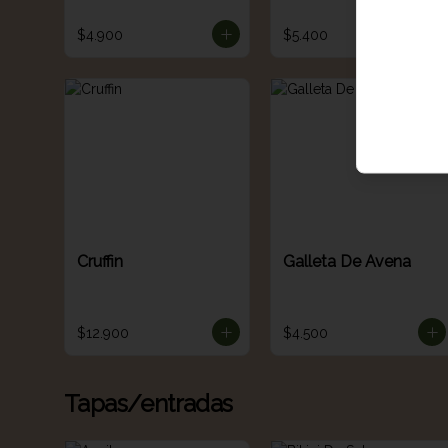
$4.900
$5.400
Cruffin
Galleta De Avena
$12.900
$4.500
Tapas/entradas