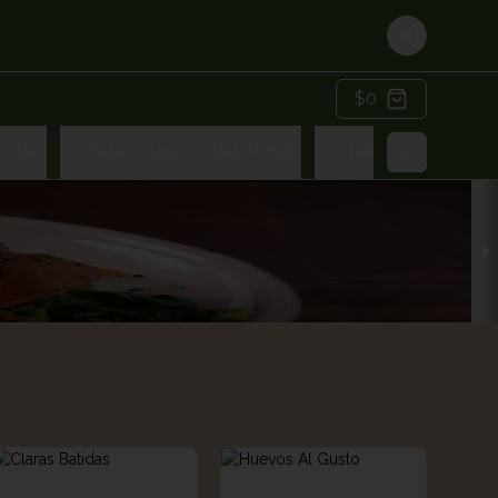
Login
$0
ostres
Cócteles Clasicos Del Mundo
Cócteles Amma Gard