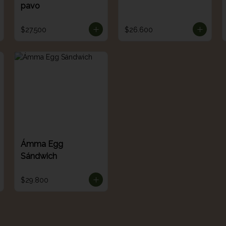
pavo
$27.500
$26.600
Ámma Egg
Sándwich
$29.800