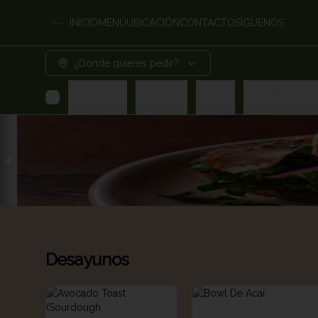
INICIO
MENÚ
UBICACIÓN
CONTACTO
SÍGUENOS
¿Dónde quieres pedir?
Desayunos
Panadería
Bollería
Tapas/entrad
Desayunos