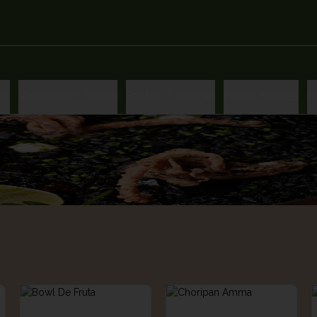
as
Vegetales Y Sopas
Pastas Y Arroces
Platos Fuertes
P