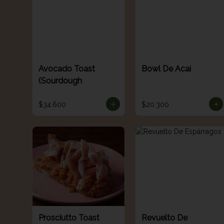
Avocado Toast
Bowl De Acaí
(Sourdough
$34.600
$20.300
Prosciutto Toast
Revuelto De