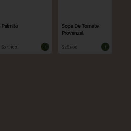
Palmito
Sopa De Tomate
Provenzal
$34.900
$26.500