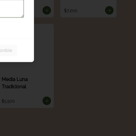
$12.200
$7.200
onible
Media Luna
Tradicional
$5.500