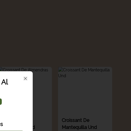
 Al
Close
Croissant De
Croissant De
es
Almendras Und
Mantequilla Und