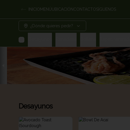
INICIO
MENÚ
UBICACIÓN
CONTACTO
SÍGUENOS
¿Dónde quieres pedir?
Desayunos
Panadería
Bollería
Tapas/entrad
Desayunos