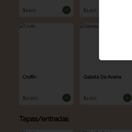
$4.900
$5.400
Cruffin
Galleta De Avena
$12.900
$4.500
Tapas/entradas