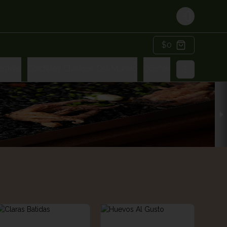
Login
$0
ostres
Cócteles Clasicos Del Mundo
Cócteles Amma Gard