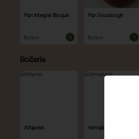
Pan Integral Bloque
Pan Sourdough
$17.500
$17.500
Bollería
Alfajores
Almojábana