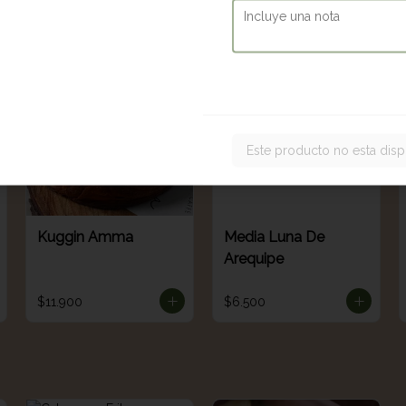
$9.700
$13.900
Este producto no esta disp
Kuggin Amma
Media Luna De
Arequipe
$11.900
$6.500