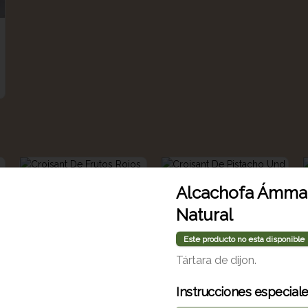
Alcachofa Ámma
Natural
Este producto no esta disponible
Tártara de dijon.
Croisant De Frutos
Croisant De Pistacho
Instrucciones especial
Rojos
Und