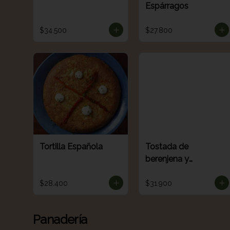
Espárragos
$34.500
$27.800
Tortilla Española
Tostada de
berenjena y
verduritas
(Sourdough)
$28.400
$31.900
Panadería