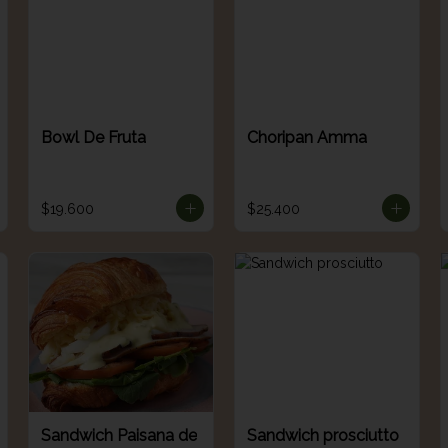
Bowl De Fruta
Choripan Amma
$19.600
$25.400
Sandwich Paisana de
Sandwich prosciutto