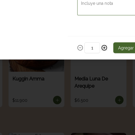
$9.700
$13.900
Agregar
Kuggin Amma
Media Luna De
Arequipe
$11.900
$6.500