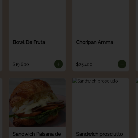
Bowl De Fruta
Choripan Amma
$19.600
$25.400
Sandwich Paisana de
Sandwich prosciutto