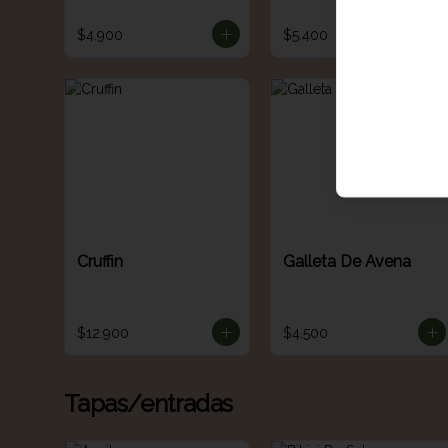
$4.900
$5.400
Cruffin
Galleta De Avena
$12.900
$4.500
Tapas/entradas