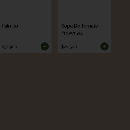
Palmito
Sopa De Tomate
Provenzal
$34.900
$26.500