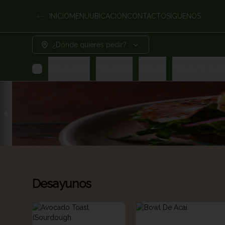
INICIO
MENÚ
UBICACIÓN
CONTACTO
SÍGUENOS
¿Dónde quieres pedir?
Desayunos
Panadería
Bollería
Tapas/entrad
Desayunos