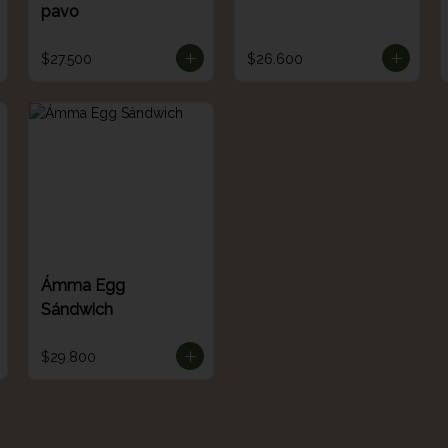
pavo
$27.500
$26.600
Ámma Egg
Sándwich
$29.800