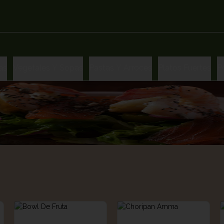
as
Vegetales Y Sopas
Pastas Y Arroces
Platos Fuertes
P