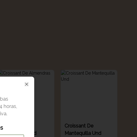
Close
rbas
4 horas,
iva.
Croissant De
Croissant De
es
Almendras Und
Mantequilla Und