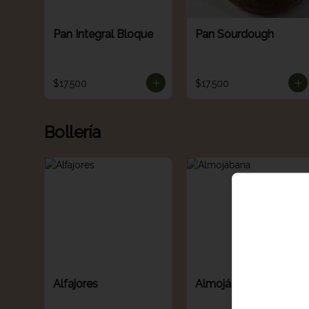
Pan Integral Bloque
Pan Sourdough
$17.500
$17.500
Bollería
Alfajores
Almojábana