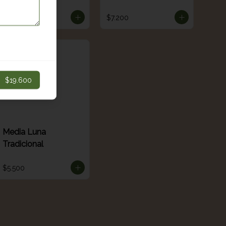
$12.200
$7.200
$19.600
Media Luna
Tradicional
$5.500