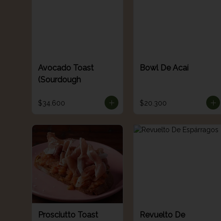
Avocado Toast
Bowl De Acaí
(Sourdough
$34.600
$20.300
Prosciutto Toast
Revuelto De