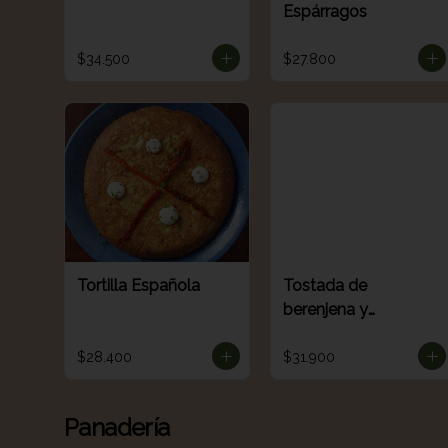
Espárragos
$34.500
$27.800
Tortilla Española
Tostada de
berenjena y
verduritas
(Sourdough)
$28.400
$31.900
Panadería