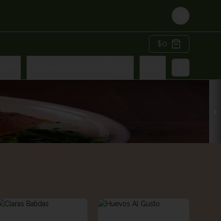
Login
$0
ostres
Cócteles Clasicos Del Mundo
Cócteles Amma Gard