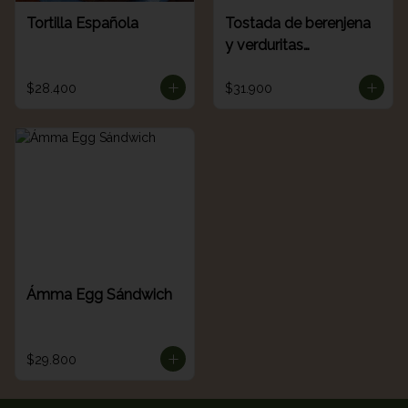
Tortilla Española
Tostada de berenjena
y verduritas
(Sourdough)
$28.400
$31.900
Ámma Egg Sándwich
$29.800