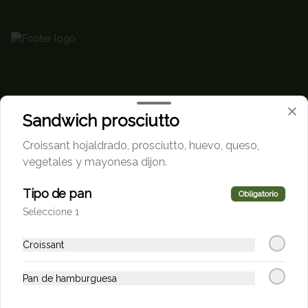
Sandwich prosciutto
Conócenos
Croissant hojaldrado, prosciutto, huevo, queso,
vegetales y mayonesa dijon.
Escríbenos
Tipo de pan
Términos y condiciones
Obligatorio
Política de privacidad
Seleccione 1
Redes sociales
Croissant
Instagram
Pan de hamburguesa
Facebook