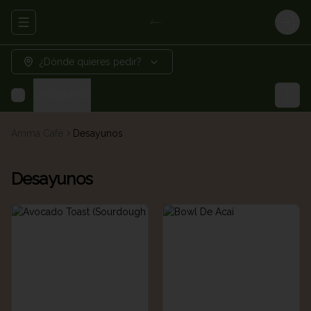
Abrir menu de navegación
Logi
¿Dónde quieres pedir?
Desayunos
Amma Cafè
Desayunos
Desayunos