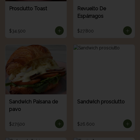
Prosciutto Toast
Revuelto De
Espárragos
$34.500
$27.800
Sandwich Paisana de
Sandwich prosciutto
pavo
$27.500
$26.600