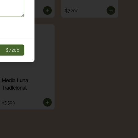
$12.200
$7.200
$7.200
Media Luna
Tradicional
$5.500