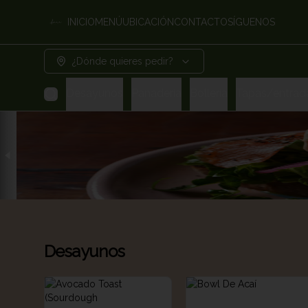
INICIO
MENÚ
UBICACIÓN
CONTACTO
SÍGUENOS
¿Dónde quieres pedir?
Desayunos
Panadería
Bollería
Tapas/entrad
Desayunos