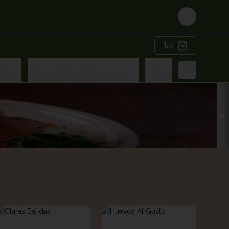
Login
$0
ostres
Cócteles Clasicos Del Mundo
Cócteles Amma Gard