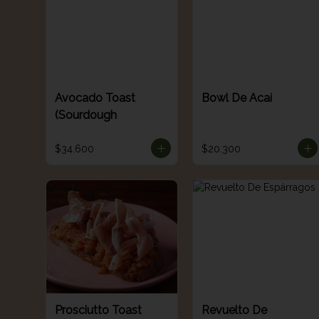
Avocado Toast
Bowl De Acaí
(Sourdough
$34.600
$20.300
Prosciutto Toast
Revuelto De