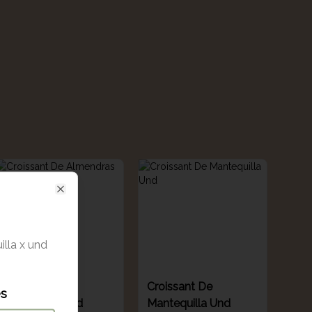
Close
illa x und
Croissant De
Croissant De
es
Almendras Und
Mantequilla Und