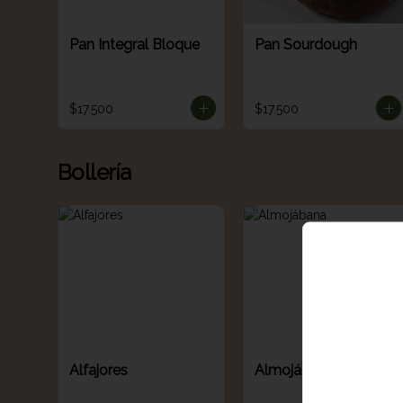
Pan Integral Bloque
Pan Sourdough
$17.500
$17.500
Bollería
Alfajores
Almojábana