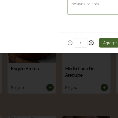
$9.700
$13.900
Agregar
Kuggin Amma
Media Luna De
Arequipe
$11.900
$6.500