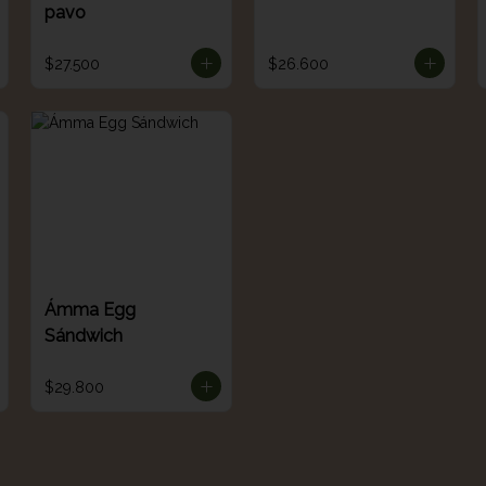
pavo
$27.500
$26.600
Ámma Egg
Sándwich
$29.800