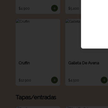
$4.900
$5.400
Cruffin
Galleta De Avena
$12.900
$4.500
Tapas/entradas