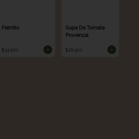
Palmito
Sopa De Tomate
Provenzal
$34.900
$26.500