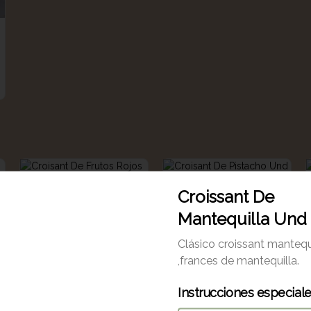
Croissant De
Mantequilla Und
Clásico croissant mantequ
,frances de mantequilla.
Croisant De Frutos
Croisant De Pistacho
Instrucciones especial
Rojos
Und