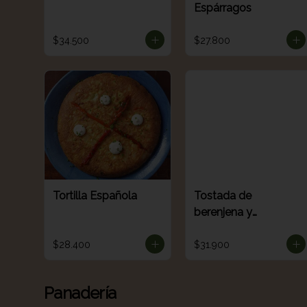
Espárragos
$34.500
$27.800
Tortilla Española
Tostada de
berenjena y
verduritas
(Sourdough)
$28.400
$31.900
Panadería