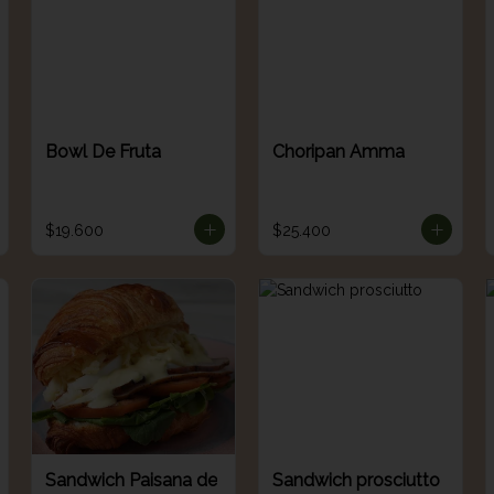
Bowl De Fruta
Choripan Amma
$19.600
$25.400
Sandwich Paisana de
Sandwich prosciutto