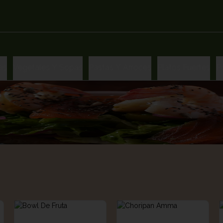
as
Vegetales Y Sopas
Pastas Y Arroces
Platos Fuertes
P