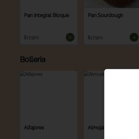
Pan Integral Bloque
Pan Sourdough
$17.500
$17.500
Bollería
Alfajores
Almojábana