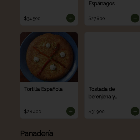
Espárragos
$34.500
$27.800
Tortilla Española
Tostada de
berenjena y
verduritas
(Sourdough)
$28.400
$31.900
Panadería