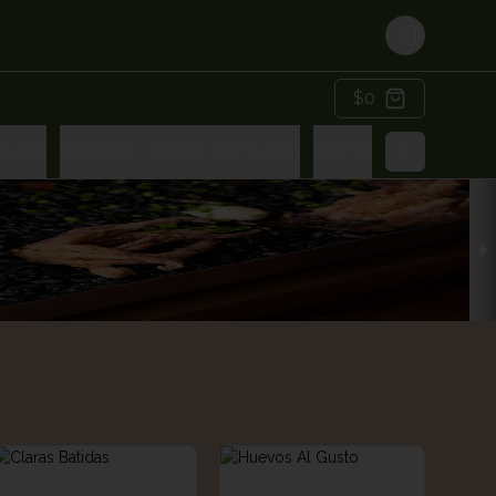
Login
$0
ostres
Cócteles Clasicos Del Mundo
Cócteles Amma Gard