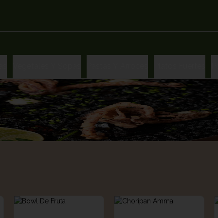
as
Vegetales Y Sopas
Pastas Y Arroces
Platos Fuertes
P