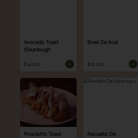
Avocado Toast
Bowl De Acaí
(Sourdough
$34.600
$20.300
Prosciutto Toast
Revuelto De