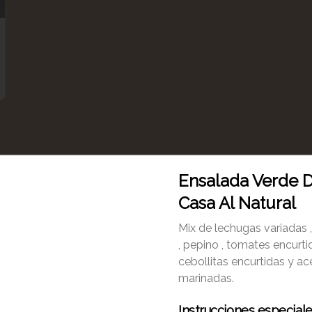
Ensalada Verde 
Casa Al Natural
Mix de lechugas variadas 
, pepino , tomates encurti
cebollitas encurtidas y ac
marinadas.
Croisant De Frutos
Croisant De Pistacho
Rojos
Und
Instrucciones especial