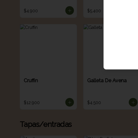
$4.900
$5.400
Cruffin
Galleta De Avena
$12.900
$4.500
Tapas/entradas