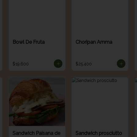
Bowl De Fruta
Choripan Amma
$19.600
$25.400
Sandwich Paisana de
Sandwich prosciutto