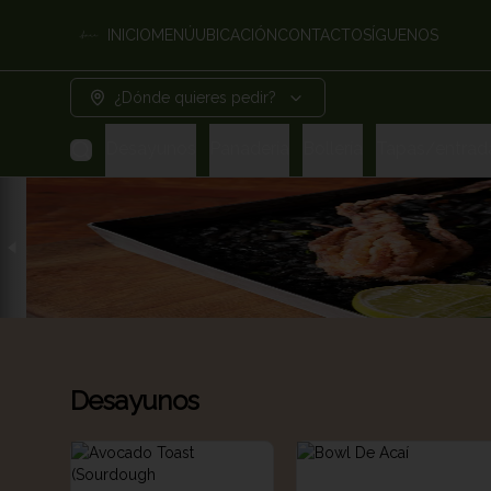
INICIO
MENÚ
UBICACIÓN
CONTACTO
SÍGUENOS
¿Dónde quieres pedir?
Desayunos
Panadería
Bollería
Tapas/entrad
Desayunos