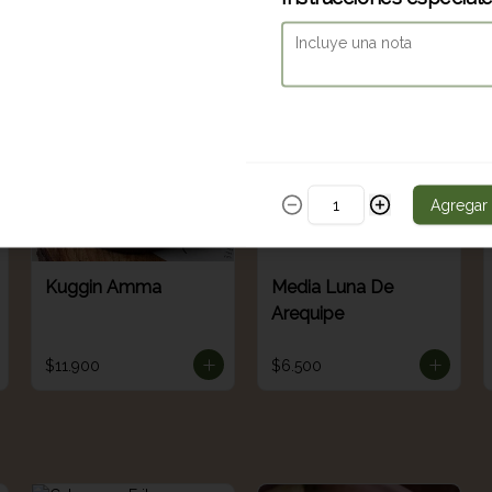
$9.700
$13.900
Agregar
Kuggin Amma
Media Luna De
Arequipe
$11.900
$6.500