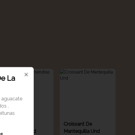
De La
Close
, aguacate
dos ,
eitunas
Croissant De
Croissant De
Almendras Und
Mantequilla Und
es