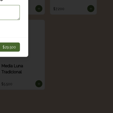
$12.200
$7.200
$29.500
Media Luna
Tradicional
$5.500