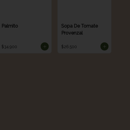
Palmito
Sopa De Tomate
Provenzal
$34.900
$26.500