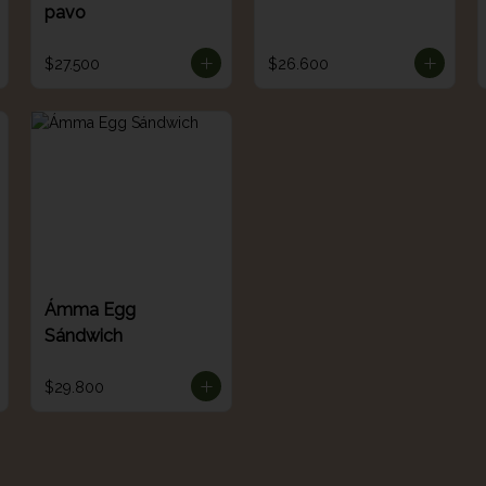
pavo
$27.500
$26.600
Ámma Egg
Sándwich
$29.800